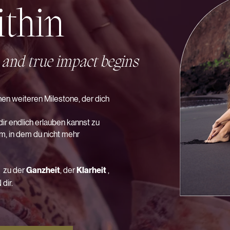
ithin
 and true impact begins
inen weiteren Milestone, der dich
ir endlich erlauben kannst zu
, in dem du nicht mehr
t zu der
Ganzheit
, der
Klarheit
,
 dir.