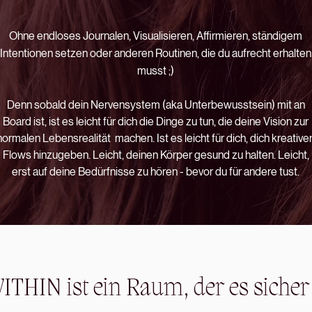
Ohne endloses Journalen, Visualisieren, Affirmieren, ständigem
Intentionen setzen oder anderen Routinen, die du aufrecht erhalten
musst ;)
Denn sobald dein Nervensystem (aka Unterbewusstsein) mit an
Board ist, ist es leicht für dich die Dinge zu tun, die deine Vision zur
normalen
Lebensrealität
machen. Ist es leicht für dich, dich kreative
Flows hinzugeben. Leicht,
deinen
Körper gesund zu halten. Leicht,
erst
auf deine Bedürfnisse zu hören - bevor du für andere tust.
THIN ist ein Raum, der es siche