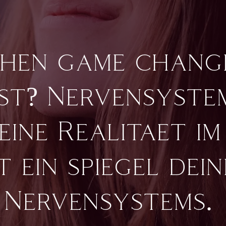
hen game chang
st? Nervensystem
eine
Realitaet
im
st ein spiegel dein
Nervensystems
.