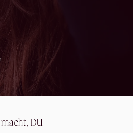
n
r macht, DU