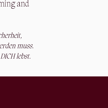
rming and
herheit,
werden muss.
 DICH lebst.