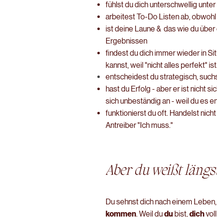
fühlst du dich unterschwellig unte
arbeitest To-Do Listen ab, obwohl
ist deine Laune & das wie du über
Ergebnissen
findest du dich immer wieder in Si
kannst, weil "nicht alles perfekt" is
entscheidest du strategisch, such
hast du Erfolg - aber er ist nicht s
sich unbeständig an - weil du es e
funktionierst du oft. Handelst nic
Antreiber "Ich muss."
Aber du weißt längst
Du sehnst dich nach einem Leben, i
kommen
. Weil du
du
bist,
d
ich
vol