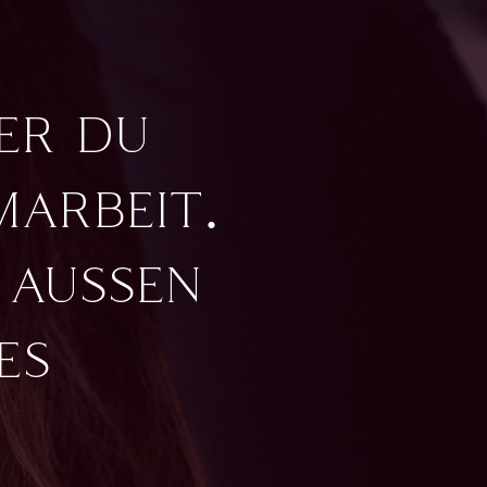
er du
arbeit.
 ausßen
es