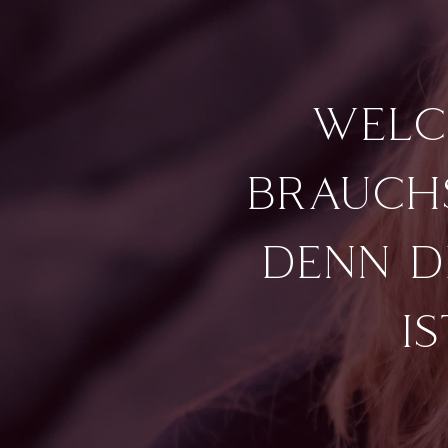
welc
brauch
denn d
i