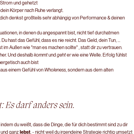
r Strom und gehetzt
 dein Körper nach Ruhe verlangt.
 dich denkst großteils sehr abhängig von Performance & deinen
tuationen, in denen du angespannt bist, nicht tief durchatmen
t. Du hast das Gefühl, dass es nie reicht. Das Geld, dein Tun, ...
st im
Außen
wie "man es machen sollte" , statt dir zu vertrauen.
icher. Und deshalb
kommt
und
geht
er wie eine Welle. Erfolg fühlst
nergetisch auch bist
ht aus einem Gefühl von
Wholeness
, sondern aus dem alten
: Es darf anders sein.
ndem du weißt, dass die Dinge, die für dich bestimmt sind zu dir
l und
ganz
lebst
.
- nicht weil du irgendeine Strategie richtig umsetzt