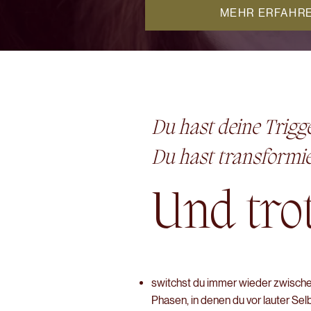
MEHR ERFAHR
Du hast deine Trigg
Du hast transformier
Und tro
switchst
du immer
wieder
zwische
Phasen, in denen du vor lauter Se