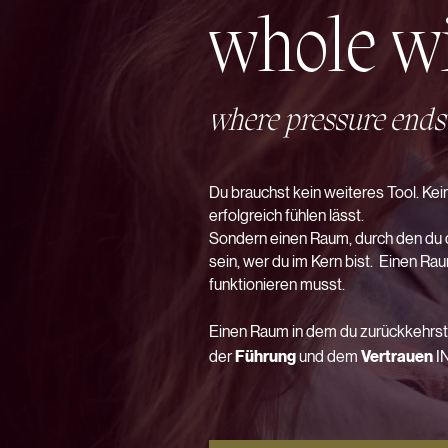
whole w
where pressure ends
D​u brauchst kein weiteres Tool. Ke
erfolgreich
fühlen lässt.
Sondern einen Raum, durch den du d
sein, wer du im Kern bist.
Einen Raum
funktionieren musst.
Einen Raum in dem du zurückkehrs
der
Führung
und dem
Vertrauen
IN