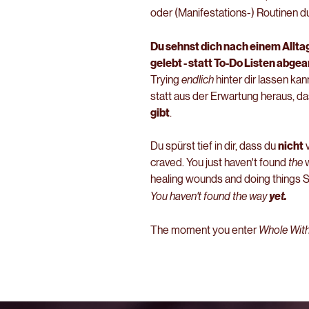
oder (Manifestations-) Routinen d
Du sehnst dich nach einem Alltag
gelebt - statt To-Do Listen
abgear
Trying
endlich
hinter dir lassen kan
statt aus der Erwartung heraus, d
gibt
.
Du spürst tief in dir, dass du
nicht
v
craved. You just haven't found
the
w
healing wounds and doing things
You haven't found the way
yet.
The moment you enter
Whole With