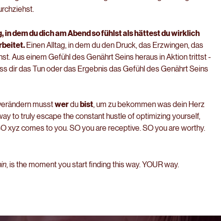
urchziehst.
, in dem du dich am Abend so fühlst als hättest du wirklich
beitet
.
Einen Alltag, in dem du den
Druck, das
Erzwingen, das
nst.
Aus einem Gefühl des Genährt
Seins
heraus
in Aktion trittst -
ass dir das Tun oder das Ergebnis das Gefühl des Genährt Seins
erändern musst
wer
du
bist
, um zu bekommen was dein Herz
ay to truly escape the constant hustle of optimizing yourself,
 SO
xyz
comes to you. SO you are receptive. SO you are worthy.
in
, is the moment you start finding this way. YOUR way.