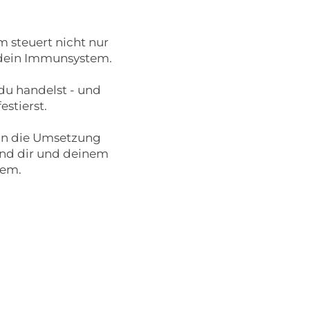
 steuert nicht nur
 dein Immunsystem.
 du handelst - und
estierst.
g in die Umsetzung
und dir und deinem
tem.