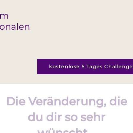
em
onalen
kostenlose 5 Tages Challenge
Die Veränderung, die
du dir so sehr
wünscht...