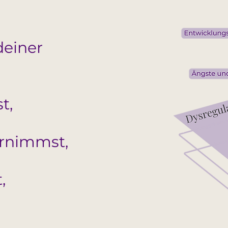
deiner
t,
hrnimmst,
,