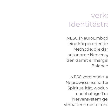
verk
Identitäst
NESC (NeuroEmbodie
eine körperorienti
Methode, die dara
autonome Nervensy
den damit einherge
Balance
NESC vereint aktue
Neurowissenschafte
Spiritualität, wodu
nachhaltige Tr
Nervensystem ge
Verhaltensmuster und