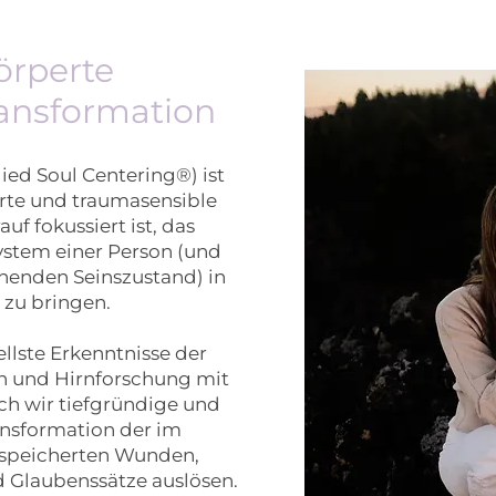
örperte
ransformation
d Soul Centering®) ist
erte und traumasensible
uf fokussiert ist, das
stem einer Person (und
henden Seinszustand) in
 zu bringen.
llste Erkenntnisse der
n und Hirnforschung mit
rch wir tiefgründige und
ansformation der im
speicherten Wunden,
 Glaubenssätze auslösen.